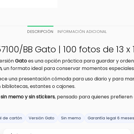
DESCRIPCIÓN
INFORMACIÓN ADICIONAL
7100/BB Gato | 100 fotos de 13 x
ersión
Gato
es una opción práctica para guardar y orde
m
, un formato ideal para conservar momentos especiales 
rece una presentación cómoda para uso diario y para man
 bibliotecas, estantes o cajones.
e
sin memo y sin stickers
, pensado para quienes prefieren 
l de cartón
Versión Gato
Sin memo
Garantía legal 6 mese