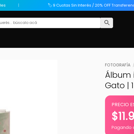
les
🏷️ 9 Cuotas Sin Interés / 20% OFF Transferen
FOTOGRAFÍA
Álbum i
Gato | 
PRECIO E
$
11.
Pagando c