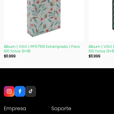
+
+
Álbum | VGO | PP57100 Estampado | Para
Álbum | VGO 
100 fotos 13×18
100 fotos 13×1
$
11.999
$
11.999
Empresa
Soporte