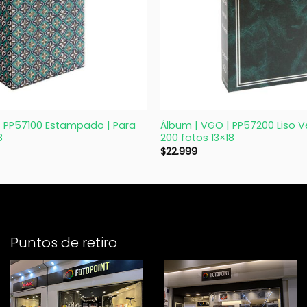
+
| PP57100 Estampado | Para
Álbum | VGO | PP57200 Liso V
8
200 fotos 13×18
$
22.999
Puntos de retiro