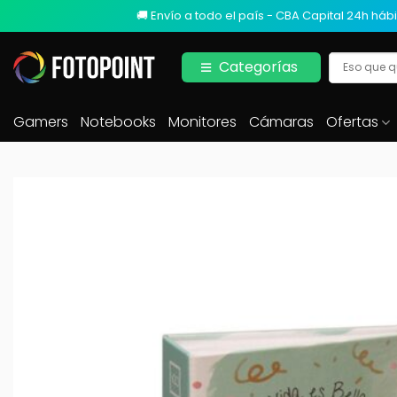
🚚 Envío a todo el país - CBA Capital 24h hábi
Categorías
Gamers
Notebooks
Monitores
Cámaras
Ofertas