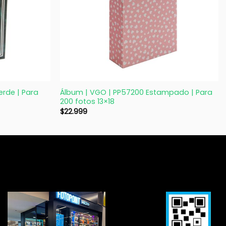
+
erde | Para
Álbum | VGO | PP57200 Estampado | Para
200 fotos 13×18
$
22.999