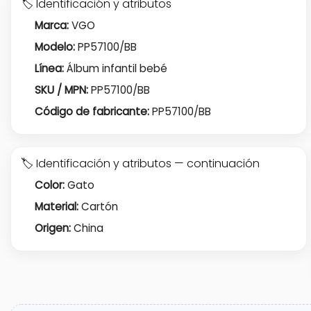
🏷️ Identificación y atributos
Marca:
VGO
Modelo:
PP57100/BB
Línea:
Álbum infantil bebé
SKU / MPN:
PP57100/BB
Código de fabricante:
PP57100/BB
🏷️ Identificación y atributos — continuación
Color:
Gato
Material:
Cartón
Origen:
China