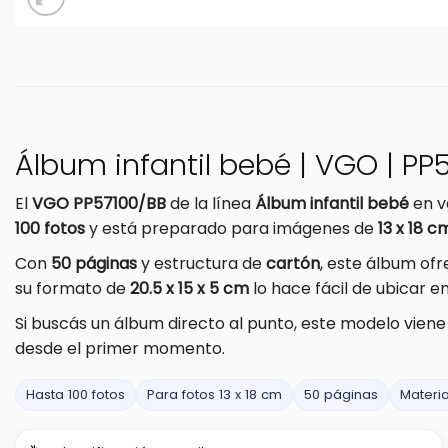
Álbum infantil bebé | VGO | PP5
El
VGO PP57100/BB
de la línea
Álbum infantil bebé
en v
100 fotos
y está preparado para imágenes de
13 x 18 c
Con
50 páginas
y estructura de
cartón
, este álbum of
su formato de
20.5 x 15 x 5 cm
lo hace fácil de ubicar en
Si buscás un álbum directo al punto, este modelo vien
desde el primer momento.
Hasta 100 fotos
Para fotos 13 x 18 cm
50 páginas
Materia