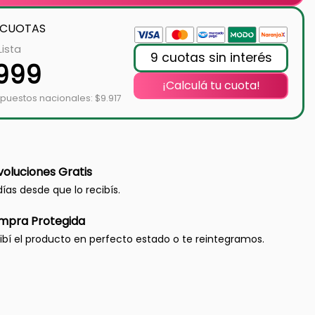
 CUOTAS
Lista
9 cuotas sin interés
.999
¡Calculá tu cuota!
puestos nacionales: $9.917
oluciones Gratis
días desde que lo recibís.
mpra Protegida
ibí el producto en perfecto estado o te reintegramos.