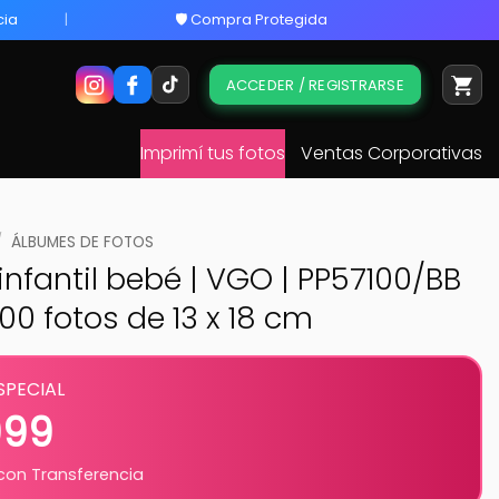
cia
🛡️ Compra Protegida
ACCEDER / REGISTRARSE
Imprimí tus fotos
Ventas Corporativas
/
ÁLBUMES DE FOTOS
nfantil bebé | VGO | PP57100/BB
100 fotos de 13 x 18 cm
SPECIAL
999
on Transferencia