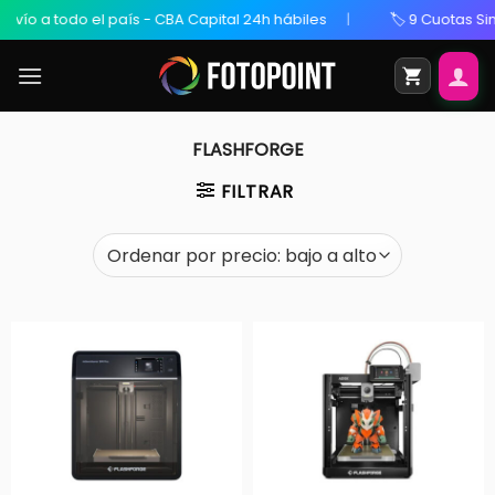
todo el país - CBA Capital 24h hábiles
🏷️ 9 Cuotas Sin Interés
FLASHFORGE
FILTRAR