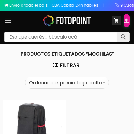
ío a todo el país - CBA Capital 24h hábiles
🏷️ 9 Cuotas Sin I
PRODUCTOS ETIQUETADOS “MOCHILAS”
FILTRAR