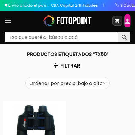
ío a todo el país - CBA Capital 24h hábiles
🏷️ 9 Cuotas Sin I
PRODUCTOS ETIQUETADOS “7X50”
FILTRAR