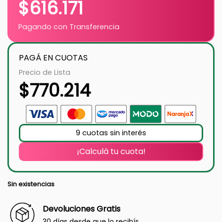
$
616.171
Pagando con Transferencia
PAGÁ EN CUOTAS
Precio de Lista
$
770.214
9 cuotas sin interés
¡Calculá tu cuota!
Sin existencias
Devoluciones Gratis
30 días desde que lo recibís.