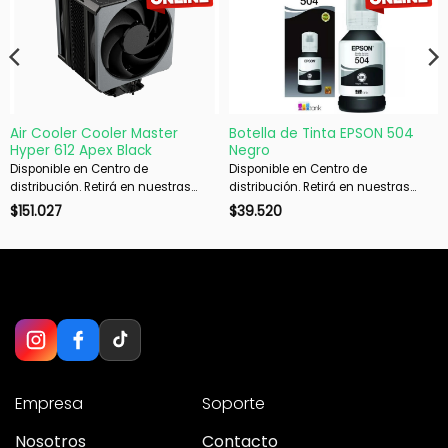
Air Cooler Cooler Master
Botella de Tinta EPSON 504
Hyper 612 Apex Black
Negro
Disponible en Centro de
Disponible en Centro de
distribución. Retirá en nuestras
distribución. Retirá en nuestras
sucursales en 48 hs hábiles. Si es
sucursales en 48 hs hábiles. Si es
$
151.027
$
39.520
con envío, despachamos en 72 hs
con envío, despachamos en 72 hs
hábiles.
hábiles.
Empresa
Soporte
Nosotros
Contacto