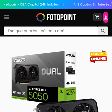
el país - CBA Capital 24h hábiles
🏷️ 9 Cuotas Sin Interés / 20