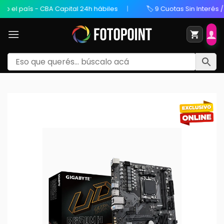
el país - CBA Capital 24h hábiles
🏷️ 9 Cuotas Sin Interés / 20