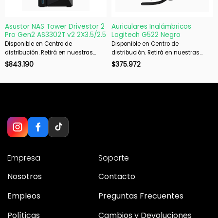
Asustor NAS Tower Drivestor 2
Auriculares Inalámbricos
Pro Gen2 AS3302T v2 2X3.5/2.5
Logitech G522 Negro
Disponible en Centro de
Disponible en Centro de
distribución. Retirá en nuestras
distribución. Retirá en nuestras
sucursales en 48 hs hábiles. Si es
sucursales en 48 hs hábiles. Si es
$
843.190
$
375.972
con envío, despachamos en 72 hs
con envío, despachamos en 72 hs
hábiles.
hábiles.
Empresa
Soporte
Nosotros
Contacto
Empleos
Preguntas Frecuentes
Políticas
Cambios y Devoluciones