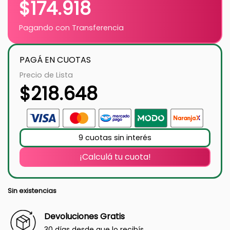
$
174.918
Pagando con Transferencia
PAGÁ EN CUOTAS
Precio de Lista
$
218.648
9 cuotas sin interés
¡Calculá tu cuota!
Sin existencias
Devoluciones Gratis
30 días desde que lo recibís.