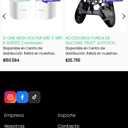
D-LINK MESH ROUTER M15-2 WIFI
ACCESORIOS FUNDA DE
6 AX1500 2 unidades
SILICONA TRUST JOYSTICK
XBOX CAMO GXT749K
Disponible en Centro de
Disponible en Centro de
distribución. Retirá en nuestras
distribución. Retirá en nuestras
sucursales en 48 hs hábiles. Si es
sucursales en 48 hs hábiles. Si es
$
150.584
$
25.765
con envío, despachamos en 72 hs
con envío, despachamos en 72 hs
hábiles.
hábiles.
Empresa
Soporte
Nosotros
Contacto