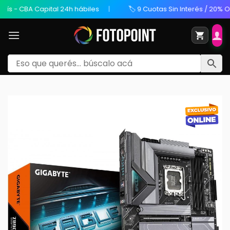
s - CBA Capital 24h hábiles
🏷️ 9 Cuotas Sin Interés / 20% OFF