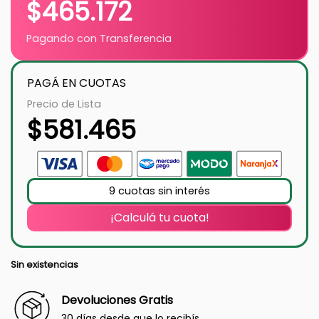
$
465.172
Pagando con Transferencia
PAGÁ EN CUOTAS
Precio de Lista
$
581.465
9 cuotas sin interés
¡Calculá tu cuota!
Sin existencias
Devoluciones Gratis
30 días desde que lo recibís.