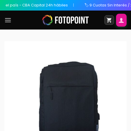
l país - CBA Capital 24h hábiles
🏷️ 9 Cuotas Sin Interés / 20