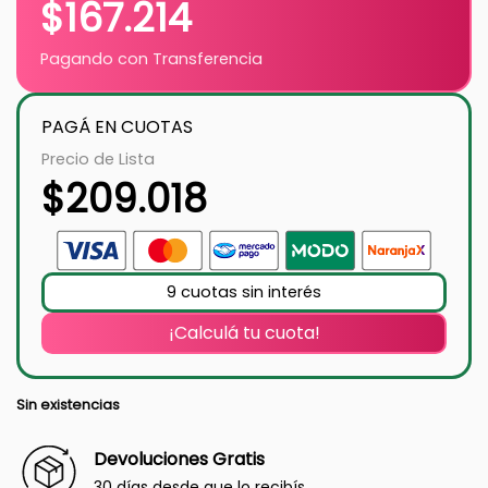
$
167.214
Pagando con Transferencia
PAGÁ EN CUOTAS
Precio de Lista
$
209.018
9 cuotas sin interés
¡Calculá tu cuota!
Sin existencias
Devoluciones Gratis
30 días desde que lo recibís.