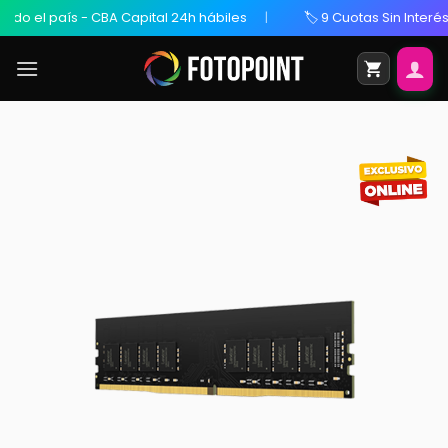
 el país - CBA Capital 24h hábiles
🏷️ 9 Cuotas Sin Interés / 