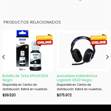
PRODUCTOS RELACIONADOS
Botella de Tinta EPSON 504
Auriculares Inalámbricos
Negro
Logitech G522 Negro
Disponible en Centro de
Disponible en Centro de
distribución. Retirá en nuestras
distribución. Retirá en nuestras
sucursales en 48 hs hábiles. Si es
sucursales en 48 hs hábiles. Si es
$
39.520
$
375.972
con envío, despachamos en 72 hs
con envío, despachamos en 72 hs
hábiles.
hábiles.