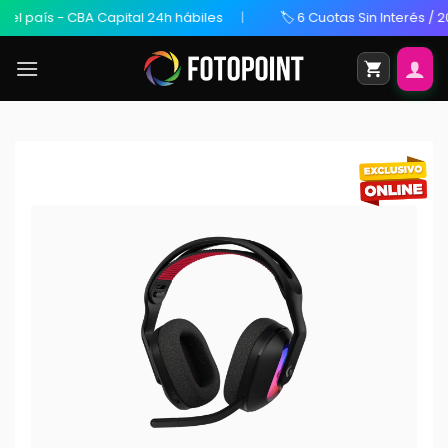
l país - CBA Capital 24h hábiles
🏷️ 6 Cuotas Sin Interés / 20%