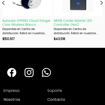
Auricular HYPERX Cloud Stinger
ARGB Cooler Master LED
Core Wireless Blanco
Controller Gen2
Disponible en Centro de
Disponible en Centro de
distribución. Retirá en nuestras
distribución. Retirá en nuestras
sucursales en 48 hs hábiles. Si es
sucursales en 48 hs hábiles. Si es
$
150.617
$
43.518
con envío, despachamos en 72 hs
con envío, despachamos en 72 hs
hábiles.
hábiles.
Empresa
Soporte
Nosotros
Contacto