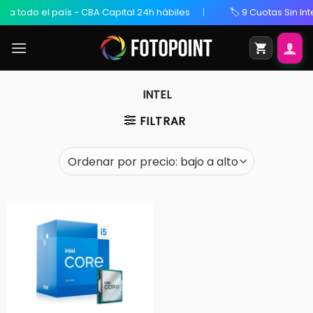
 a todo el país - CBA Capital 24h hábiles
🏷️ 9 Cuotas Sin Int
INTEL
FILTRAR