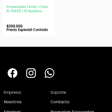
Procesador | Intel | Core
i5-13400 | 10 Núcleos
4.6GHz LGA1700
$
399.999
Precio Especial Contado
Empresa
Soporte
Nosotros
Contacto
Empleos
Preguntas Frecuentes