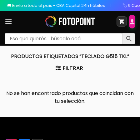
🚚 Envío a todo el país - CBA Capital 24h hábiles
🏷️ 9 Cuot
PRODUCTOS ETIQUETADOS “TECLADO G515 TKL”
FILTRAR
No se han encontrado productos que coincidan con
tu selección.