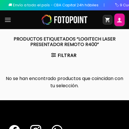
🚚 Envío a todo el país - CBA Capital 24h hábiles
🏷️ 9 Cuo
PRODUCTOS ETIQUETADOS “LOGITECH LASER
PRESENTADOR REMOTO R400”
FILTRAR
No se han encontrado productos que coincidan con
tu selección.