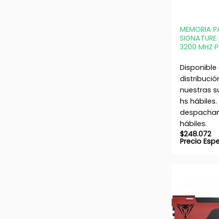
+
MEMORIA P
SIGNATURE 
3200 MHZ 
Disponible
distribució
nuestras s
hs hábiles.
despacham
hábiles.
$
248.072
Precio Esp