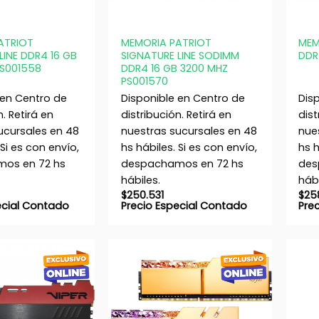
+
+
ATRIOT
MEMORIA PATRIOT
MEM
LINE DDR4 16 GB
SIGNATURE LINE SODIMM
DDR
PS001558
DDR4 16 GB 3200 MHZ
PS001570
 en Centro de
Disponible en Centro de
Dis
n. Retirá en
distribución. Retirá en
dist
ucursales en 48
nuestras sucursales en 48
nue
 Si es con envío,
hs hábiles. Si es con envío,
hs h
os en 72 hs
despachamos en 72 hs
des
hábiles.
hábi
$
250.531
$
25
ecial Contado
Precio Especial Contado
Pre