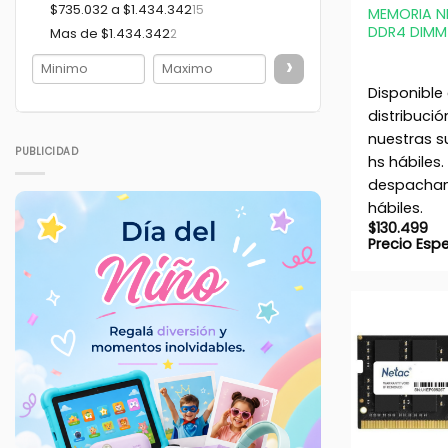
$735.032 a $1.434.342
15
MEMORIA N
DDR4 DIMM
Mas de $1.434.342
2
›
Disponible
distribució
nuestras s
PUBLICIDAD
hs hábiles.
despacham
hábiles.
$
130.499
Precio Esp