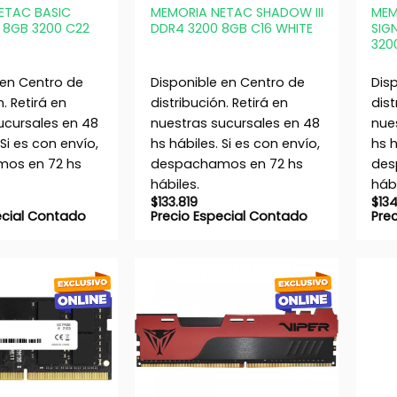
ETAC BASIC
MEMORIA NETAC SHADOW III
MEM
 8GB 3200 C22
DDR4 3200 8GB C16 WHITE
SIG
320
 en Centro de
Disponible en Centro de
Dis
n. Retirá en
distribución. Retirá en
dist
ucursales en 48
nuestras sucursales en 48
nue
 Si es con envío,
hs hábiles. Si es con envío,
hs h
os en 72 hs
despachamos en 72 hs
des
hábiles.
hábi
$
133.819
$
13
ecial Contado
Precio Especial Contado
Pre