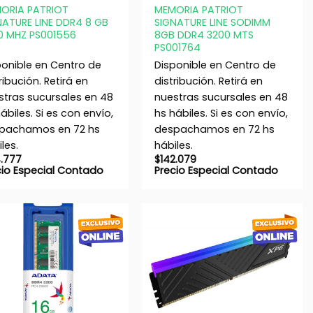
ORIA PATRIOT
MEMORIA PATRIOT
NATURE LINE DDR4 8 GB
SIGNATURE LINE SODIMM
0 MHZ PS001556
8GB DDR4 3200 MTS
PS001764
ponible en Centro de
Disponible en Centro de
ribución. Retirá en
distribución. Retirá en
stras sucursales en 48
nuestras sucursales en 48
ábiles. Si es con envío,
hs hábiles. Si es con envío,
pachamos en 72 hs
despachamos en 72 hs
les.
hábiles.
4.777
$
142.079
cio Especial Contado
Precio Especial Contado