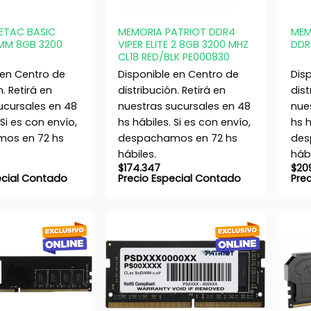
+
+
ETAC BASIC
MEMORIA PATRIOT DDR4
MEM
MM 8GB 3200
VIPER ELITE 2 8GB 3200 MHZ
DDR
CL18 RED/BLK PE000830
 en Centro de
Disponible en Centro de
Dis
n. Retirá en
distribución. Retirá en
dist
ucursales en 48
nuestras sucursales en 48
nue
 Si es con envío,
hs hábiles. Si es con envío,
hs h
os en 72 hs
despachamos en 72 hs
des
hábiles.
hábi
$
174.347
$
20
ecial Contado
Precio Especial Contado
Pre