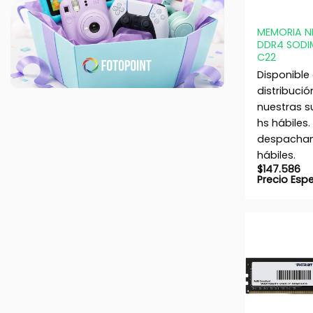
+
MEMORIA N
DDR4 SODI
C22
Disponible
distribució
nuestras s
hs hábiles.
despacham
hábiles.
$
147.586
Precio Esp