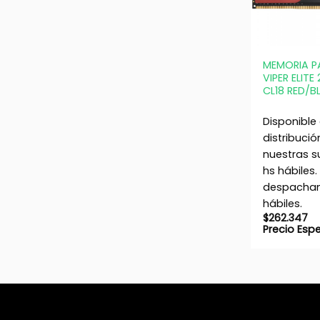
+
MEMORIA P
VIPER ELITE
CL18 RED/B
Disponible
distribució
nuestras s
hs hábiles.
despacham
hábiles.
$
262.347
Precio Esp