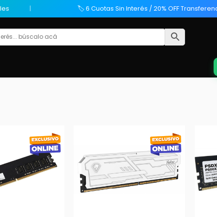
les
🏷️ 6 Cuotas Sin Interés / 20% OFF Transferen
+
+