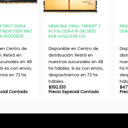
+
+
ATRIOT DDR4
MEMORIA GSKILL TRIDENT Z
MEM
 2 16GB 3200 MHZ
ROYAL DDR4 16 GB 3600
DDR
LK PE000829
RGB GOLD 2X8 1.35
 en Centro de
Disponible en Centro de
Dis
n. Retirá en
distribución. Retirá en
dist
ucursales en 48
nuestras sucursales en 48
nue
 Si es con envío,
hs hábiles. Si es con envío,
hs h
os en 72 hs
despachamos en 72 hs
des
hábiles.
hábi
$
392.333
$
47
ecial Contado
Precio Especial Contado
Pre