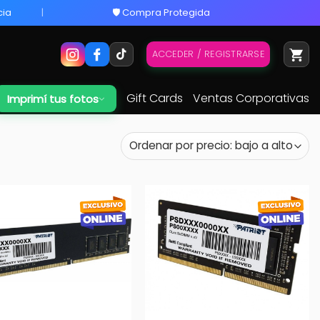
cia
🛡️ Compra Protegida
ACCEDER / REGISTRARSE
Gift Cards
Ventas Corporativas
Imprimí tus fotos
+