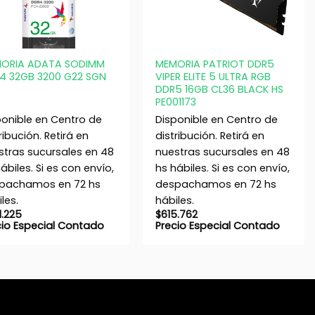
+
ORIA ADATA SODIMM
MEMORIA PATRIOT DDR5
4 32GB 3200 G22 SGN
VIPER ELITE 5 ULTRA RGB
DDR5 16GB CL36 BLACK HS
PE001173
ponible en Centro de
Disponible en Centro de
ribución. Retirá en
distribución. Retirá en
stras sucursales en 48
nuestras sucursales en 48
ábiles. Si es con envío,
hs hábiles. Si es con envío,
pachamos en 72 hs
despachamos en 72 hs
les.
hábiles.
1.225
$
615.762
cio Especial Contado
Precio Especial Contado