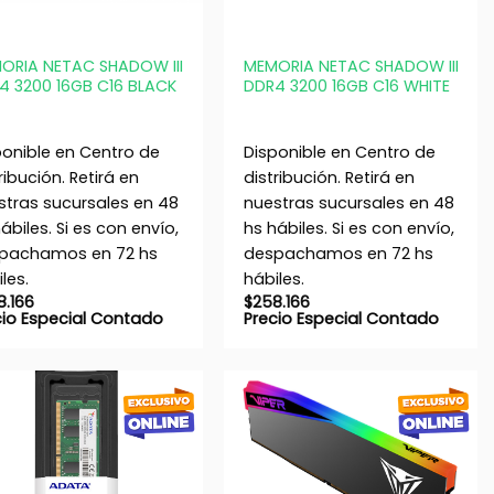
+
ORIA NETAC SHADOW III
MEMORIA NETAC SHADOW III
4 3200 16GB C16 BLACK
DDR4 3200 16GB C16 WHITE
ponible en Centro de
Disponible en Centro de
ribución. Retirá en
distribución. Retirá en
stras sucursales en 48
nuestras sucursales en 48
ábiles. Si es con envío,
hs hábiles. Si es con envío,
pachamos en 72 hs
despachamos en 72 hs
les.
hábiles.
8.166
$
258.166
cio Especial Contado
Precio Especial Contado