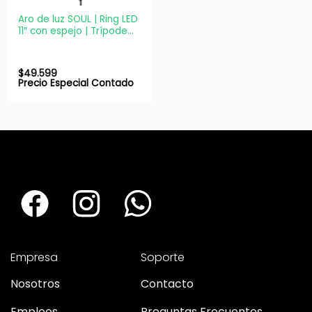
Aro de luz SOUL | Ring LED
11″ con espejo | Trípode
2m streaming y make up
$
49.599
Precio Especial Contado
Empresa
Soporte
Nosotros
Contacto
Empleos
Preguntas Frecuentes