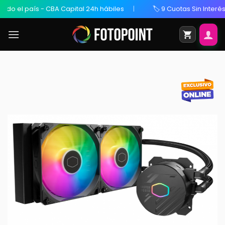
 el país - CBA Capital 24h hábiles
🏷️ 9 Cuotas Sin Interés / 