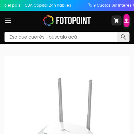
 el país - CBA Capital 24h hábiles
🏷️ 9 Cuotas Sin Interés / 2