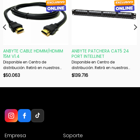
ANBYTE CABLE HDMIM/HDMIM
ANBYTE PATCHERA CAT5 24
15M V1.4
PORT INTELLINET
Disponible en Centro de
Disponible en Centro de
distribución. Retirá en nuestras
distribución. Retirá en nuestras
sucursales en 48 hs hábiles. Si es
sucursales en 48 hs hábiles. Si es
$
50.063
$
139.716
con envío, despachamos en 72 hs
con envío, despachamos en 72 hs
hábiles.
hábiles.
Empresa
Soporte