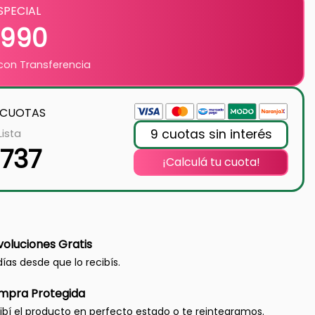
SPECIAL
.990
on Transferencia
 CUOTAS
9 cuotas sin interés
Lista
.737
¡Calculá tu cuota!
oluciones Gratis
días desde que lo recibís.
mpra Protegida
ibí el producto en perfecto estado o te reintegramos.