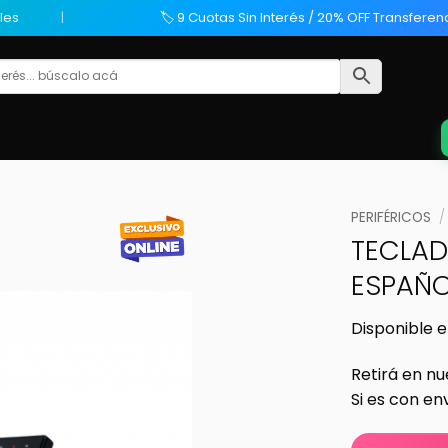
les
🏷️ 9 Cuotas Sin Interés / 20% OFF Transferen
PERIFÉRICOS
/
TECLAD
ESPAÑO
Disponible e
Retirá en nu
Si es con en