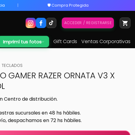
cia
🛡️ Compra Protegida
ACCEDER / REGISTRARSE
Gift Cards
Ventas Corporativas
Imprimí tus fotos
TECLADOS
O GAMER RAZER ORNATA V3 X
L
n Centro de distribución.
estras sucursales en 48 hs hábiles.
vío, despachamos en 72 hs hábiles.