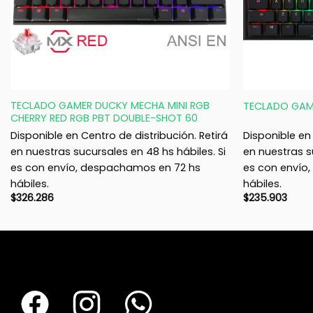
+
+
TECLADO GAMER DUCKY MECHA MINI RGB
TECLADO GAME
CHERRY RED RGB PBT DOUBLE-SHOT 60
Disponible en Centro de distribución. Retirá
Disponible en 
en nuestras sucursales en 48 hs hábiles. Si
en nuestras s
es con envío, despachamos en 72 hs
es con envío
hábiles.
hábiles.
$
326.286
$
235.903