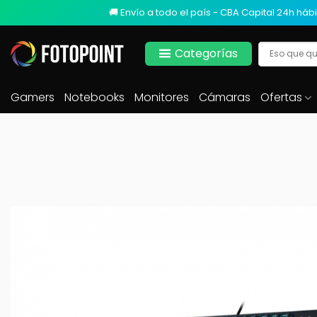
🚚 Envío a todo el país - CBA Capital 24h hábi
Categorías
Gamers
Notebooks
Monitores
Cámaras
Ofertas