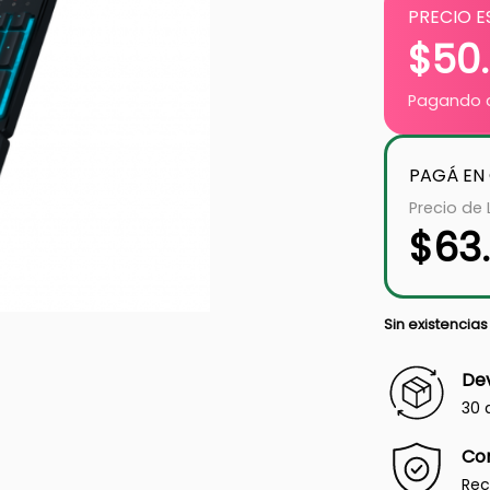
PRECIO E
$
50
Pagando c
PAGÁ EN
Precio de 
$
63
Sin existencias
Dev
30 
Co
Rec