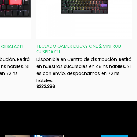
+
TECLADO GAMER DUCKY ONE 2 MINI RGB
 CESALAZT1
CUSPDAZT1
bución. Retirá
Disponible en Centro de distribución. Retirá
hs hábiles. Si
en nuestras sucursales en 48 hs hábiles. Si
en 72 hs
es con envío, despachamos en 72 hs
hábiles.
$
232.396