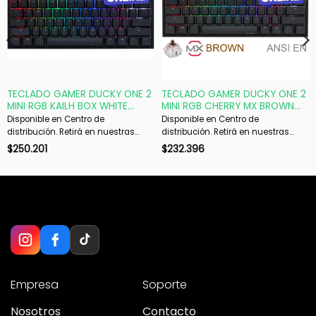
TECLADO GAMER DUCKY ONE 2
TECLADO GAMER DUCKY ONE 2
MINI RGB KAILH BOX WHITE
MINI RGB CHERRY MX BROWN
SWICHT DOUBLE-SHOT PBT
DOUBLE SHOT PBT MECANICO
Disponible en Centro de
Disponible en Centro de
MECANICO
distribución. Retirá en nuestras
distribución. Retirá en nuestras
sucursales en 48 hs hábiles. Si es
sucursales en 48 hs hábiles. Si es
$
250.201
$
232.396
con envío, despachamos en 72 hs
con envío, despachamos en 72 hs
hábiles.
hábiles.
Empresa
Soporte
Nosotros
Contacto