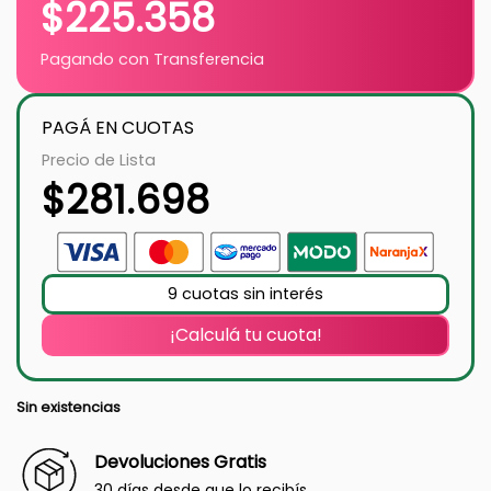
$
225.358
Pagando con Transferencia
PAGÁ EN CUOTAS
Precio de Lista
$
281.698
9 cuotas sin interés
¡Calculá tu cuota!
Sin existencias
Devoluciones Gratis
30 días desde que lo recibís.