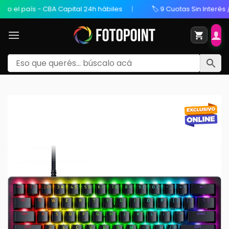
el país - CBA Capital 24h hábiles
🏷️ 9 Cuotas Sin Interés / 2