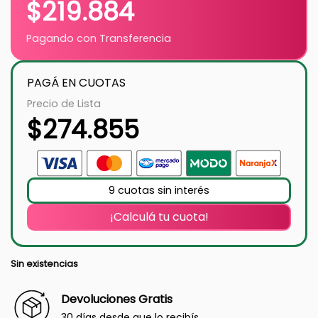
$
219.884
Pagando con Transferencia
PAGÁ EN CUOTAS
Precio de Lista
$
274.855
9 cuotas sin interés
¡Calculá tu cuota!
Sin existencias
Devoluciones Gratis
30 días desde que lo recibís.