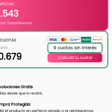
SPECIAL
2.543
on Transferencia
 CUOTAS
9 cuotas sin interés
Lista
0.679
¡Calculá tu cuota!
oluciones Gratis
días desde que lo recibís.
mpra Protegida
ibí el producto en perfecto estado o te reintegramos.