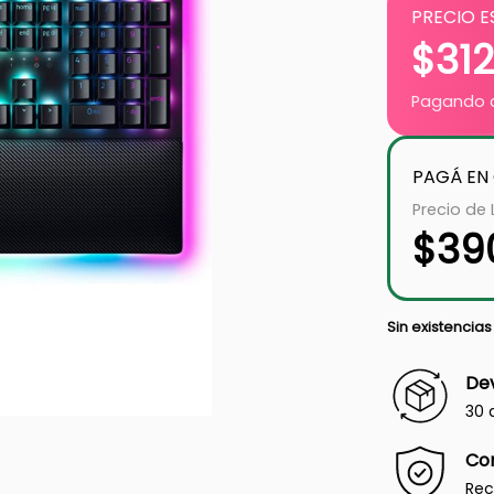
PRECIO E
$
31
Pagando c
PAGÁ EN
Precio de 
$
39
Sin existencias
Dev
30 
Co
Rec