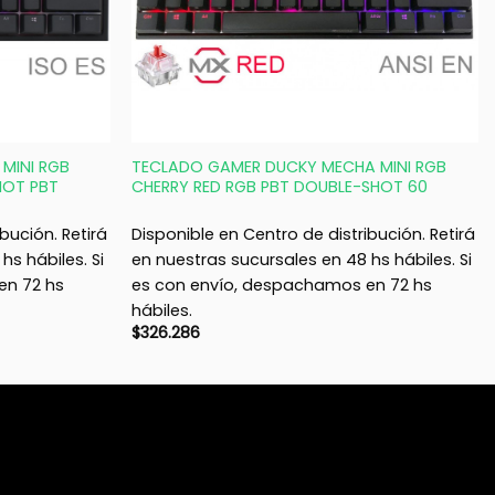
+
MINI RGB
TECLADO GAMER DUCKY MECHA MINI RGB
HOT PBT
CHERRY RED RGB PBT DOUBLE-SHOT 60
bución. Retirá
Disponible en Centro de distribución. Retirá
hs hábiles. Si
en nuestras sucursales en 48 hs hábiles. Si
en 72 hs
es con envío, despachamos en 72 hs
hábiles.
$
326.286