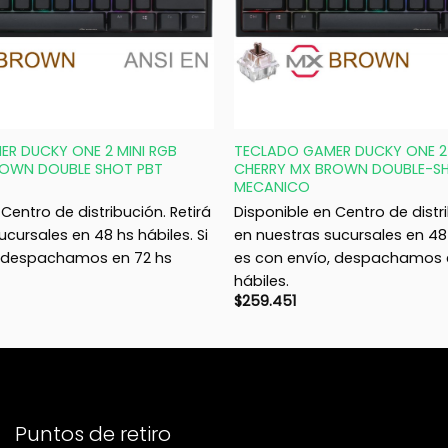
+
R DUCKY ONE 2 MINI RGB
TECLADO GAMER DUCKY ONE 2 
ROWN DOUBLE SHOT PBT
CHERRY MX BROWN DOUBLE-S
MECANICO
Centro de distribución. Retirá
Disponible en Centro de distri
ucursales en 48 hs hábiles. Si
en nuestras sucursales en 48 
, despachamos en 72 hs
es con envío, despachamos 
hábiles.
$
259.451
Puntos de retiro