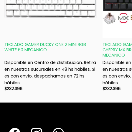
+
+
TECLADO GAMER DUCKY ONE 2 MINI RGB
TECLADO GAME
WHITE 60 MECANICO
CHERRY MX B
MECANICO
Disponible en Centro de distribución. Retirá
Disponible en 
en nuestras sucursales en 48 hs hábiles. Si
en nuestras s
es con envío, despachamos en 72 hs
es con envío
hábiles.
hábiles.
$
232.396
$
232.396