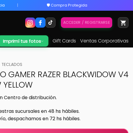
cia
🛡️ Compra Protegida
ACCEDER / REGISTRARSE
Gift Cards
Ventas Corporativas
Imprimí tus fotos
TECLADOS
O GAMER RAZER BLACKWIDOW V4
 YELLOW
n Centro de distribución.
estras sucursales en 48 hs hábiles.
vío, despachamos en 72 hs hábiles.