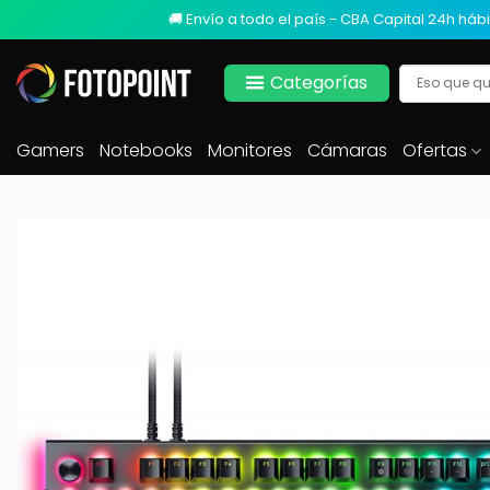
🚚 Envío a todo el país - CBA Capital 24h hábi
Categorías
Gamers
Notebooks
Monitores
Cámaras
Ofertas