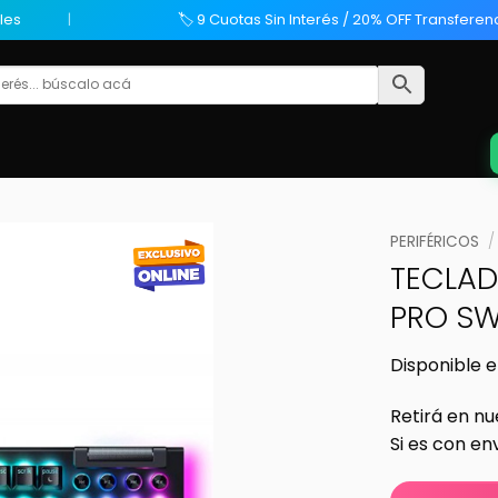
les
🏷️ 9 Cuotas Sin Interés / 20% OFF Transferen
PERIFÉRICOS
/
TECLAD
PRO SW
Disponible e
Retirá en nu
Si es con en