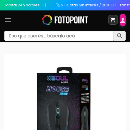
apital 24h hábiles
🏷️ 9 Cuotas Sin Interés / 20% OFF Transfere