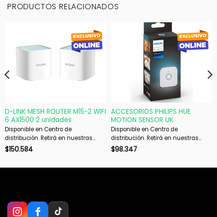
PRODUCTOS RELACIONADOS
D-LINK MESH ROUTER M15-2 WIFI
ACCESORIOS PHILIPS HUE
6 AX1500 2 unidades
MOTION SENSOR UK
Disponible en Centro de
Disponible en Centro de
distribución. Retirá en nuestras
distribución. Retirá en nuestras
sucursales en 48 hs hábiles. Si es
sucursales en 48 hs hábiles. Si es
$
150.584
$
98.347
con envío, despachamos en 72 hs
con envío, despachamos en 72 hs
hábiles.
hábiles.