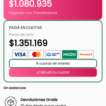
$
1.080.935
Pagando con Transferencia
PAGÁ EN CUOTAS
Precio de Lista
$
1.351.169
9 cuotas sin interés
¡Calculá tu cuota!
Sin existencias
Devoluciones Gratis
30 días desde que lo recibís.