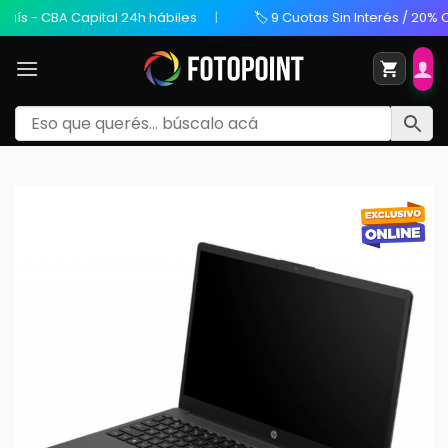
 CBA Capital 24h hábiles
🏷️ 9 Cuotas Sin Interés / 20% OFF Tr