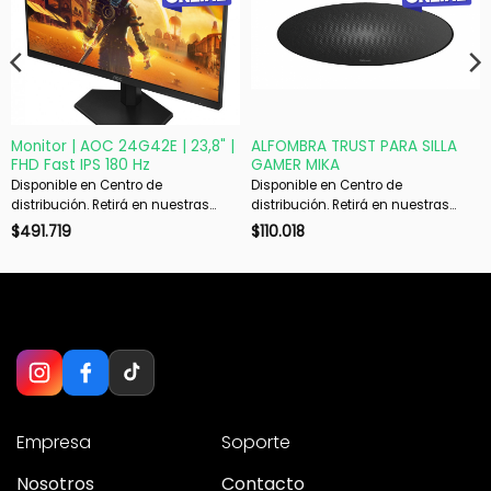
Monitor | AOC 24G42E | 23,8" |
ALFOMBRA TRUST PARA SILLA
FHD Fast IPS 180 Hz
GAMER MIKA
Disponible en Centro de
Disponible en Centro de
distribución. Retirá en nuestras
distribución. Retirá en nuestras
sucursales en 48 hs hábiles. Si es
sucursales en 48 hs hábiles. Si es
$
491.719
$
110.018
con envío, despachamos en 72 hs
con envío, despachamos en 72 hs
hábiles.
hábiles.
Empresa
Soporte
Nosotros
Contacto