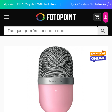
l país - CBA Capital 24h hábiles
🏷️ 9 Cuotas Sin Interés / 20