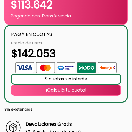
$
113.642
Pagando con Transferencia
PAGÁ EN CUOTAS
Precio de Lista
$
142.053
9 cuotas sin interés
¡Calculá tu cuota!
Sin existencias
Devoluciones Gratis
30 días desde que lo recibís.