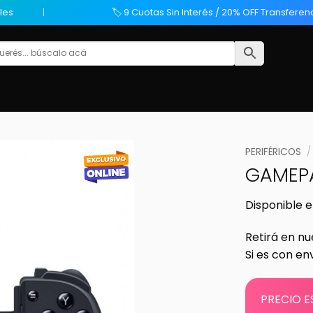
les
🏷️ 9 Cuotas Sin Interés / 20% OFF Transferen
PERIFÉRICOS
/
GAMEPA
Disponible e
Retirá en nu
Si es con en
PRECIO E