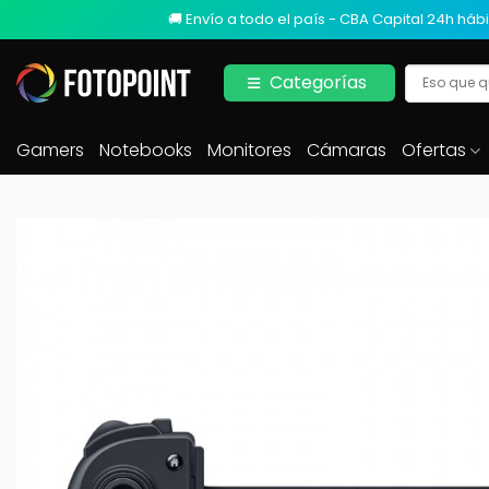
🚚 Envío a todo el país - CBA Capital 24h hábi
Categorías
Gamers
Notebooks
Monitores
Cámaras
Ofertas