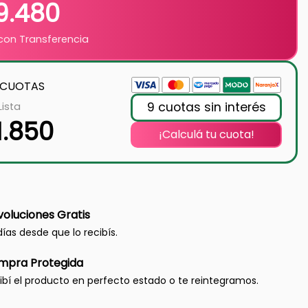
9.480
on Transferencia
 CUOTAS
9 cuotas sin interés
Lista
1.850
¡Calculá tu cuota!
oluciones Gratis
días desde que lo recibís.
mpra Protegida
ibí el producto en perfecto estado o te reintegramos.