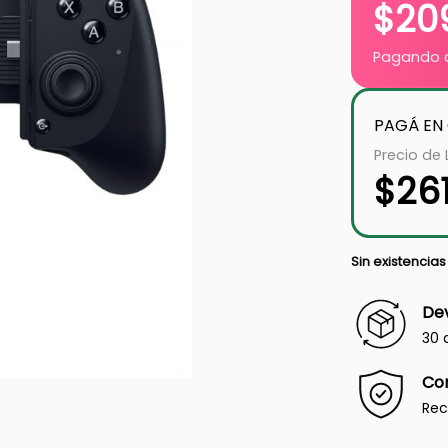
$
20
Pagando c
PAGÁ EN
Precio de 
$
26
Sin existencias
Dev
30 
Co
Rec