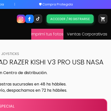
cia
🛡️ Compra Protegida
ACCEDER / REGISTRARSE
Imprimí tus fotos
Ventas Corporativas
JOYSTICKS
D RAZER KISHI V3 PRO USB NASA
n Centro de distribución.
estras sucursales en 48 hs hábiles.
vío, despachamos en 72 hs hábiles.
SPECIAL