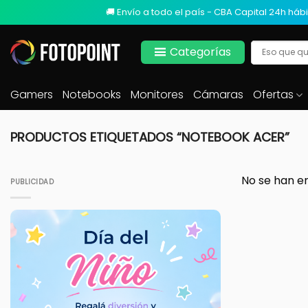
🚚 Envío a todo el país - CBA Capital 24h hábi
Categorías
Gamers
Notebooks
Monitores
Cámaras
Ofertas
PRODUCTOS ETIQUETADOS “NOTEBOOK ACER”
No se han e
PUBLICIDAD