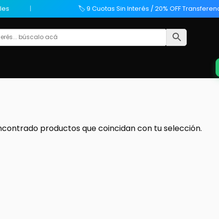
les
🏷️ 9 Cuotas Sin Interés / 20% OFF Transferen
ncontrado productos que coincidan con tu selección.