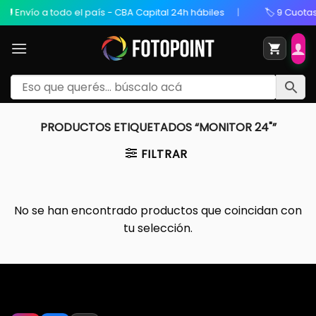
🚚 Envío a todo el país - CBA Capital 24h hábiles
🏷️ 9 Cuotas
PRODUCTOS ETIQUETADOS “MONITOR 24"”
FILTRAR
No se han encontrado productos que coincidan con
tu selección.