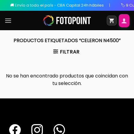
🚚 Envío a todo el país - CBA Capital 24h hábiles
🏷️ 9 Cu
PRODUCTOS ETIQUETADOS “CELERON N4500”
FILTRAR
No se han encontrado productos que coincidan con
tu selección.