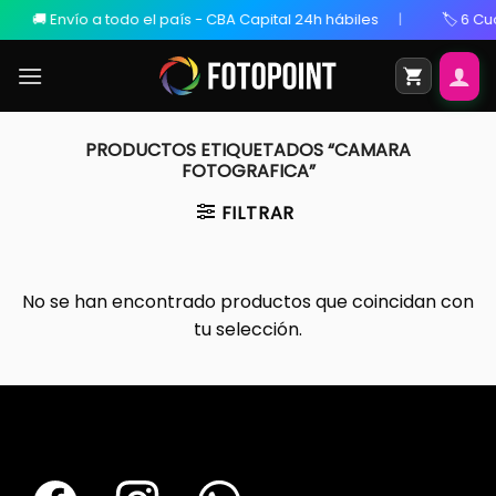
🚚 Envío a todo el país - CBA Capital 24h hábiles
🏷️ 6 Cuo
PRODUCTOS ETIQUETADOS “CAMARA
FOTOGRAFICA”
FILTRAR
No se han encontrado productos que coincidan con
tu selección.