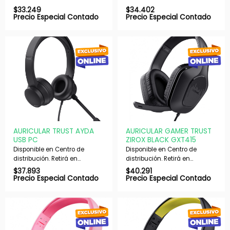
nuestras sucursales en 48 hs
nuestras sucursales en 48 hs
$
33.249
$
34.402
hábiles. Si es con envío,
hábiles. Si es con envío,
Precio Especial Contado
Precio Especial Contado
despachamos en 72 hs
despachamos en 72 hs
hábiles.
hábiles.
AURICULAR TRUST AYDA
AURICULAR GAMER TRUST
USB PC
ZIROX BLACK GXT415
Disponible en Centro de
Disponible en Centro de
distribución. Retirá en
distribución. Retirá en
nuestras sucursales en 48 hs
nuestras sucursales en 48 hs
$
37.893
$
40.291
hábiles. Si es con envío,
hábiles. Si es con envío,
Precio Especial Contado
Precio Especial Contado
despachamos en 72 hs
despachamos en 72 hs
hábiles.
hábiles.