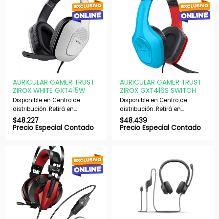
AURICULAR GAMER TRUST
AURICULAR GAMER TRUST
ZIROX WHITE GXT415W
ZIROX GXT416S SWITCH
Disponible en Centro de
Disponible en Centro de
distribución. Retirá en
distribución. Retirá en
nuestras sucursales en 48 hs
nuestras sucursales en 48 hs
$
48.227
$
48.439
hábiles. Si es con envío,
hábiles. Si es con envío,
Precio Especial Contado
Precio Especial Contado
despachamos en 72 hs
despachamos en 72 hs
hábiles.
hábiles.