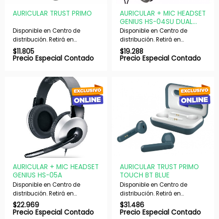
AURICULAR TRUST PRIMO
AURICULAR + MIC HEADSET
GENIUS HS-04SU DUAL
PLUG
Disponible en Centro de
Disponible en Centro de
distribución. Retirá en
distribución. Retirá en
nuestras sucursales en 48 hs
nuestras sucursales en 48 hs
$
11.805
$
19.288
hábiles. Si es con envío,
hábiles. Si es con envío,
Precio Especial Contado
Precio Especial Contado
despachamos en 72 hs
despachamos en 72 hs
hábiles.
hábiles.
AURICULAR + MIC HEADSET
AURICULAR TRUST PRIMO
GENIUS HS-05A
TOUCH BT BLUE
Disponible en Centro de
Disponible en Centro de
distribución. Retirá en
distribución. Retirá en
nuestras sucursales en 48 hs
nuestras sucursales en 48 hs
$
22.969
$
31.486
hábiles. Si es con envío,
hábiles. Si es con envío,
Precio Especial Contado
Precio Especial Contado