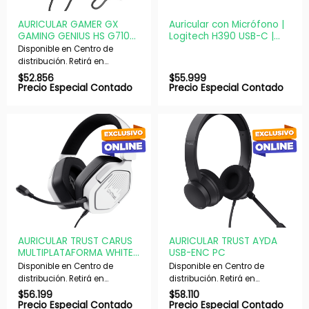
AURICULAR GAMER GX
Auricular con Micrófono |
GAMING GENIUS HS G710V
Logitech H390 USB-C |
BLACK
Negro
Disponible en Centro de
distribución. Retirá en
nuestras sucursales en 48 hs
$
52.856
$
55.999
hábiles. Si es con envío,
Precio Especial Contado
Precio Especial Contado
despachamos en 72 hs
hábiles.
AURICULAR TRUST CARUS
AURICULAR TRUST AYDA
MULTIPLATAFORMA WHITE
USB-ENC PC
GXT492W
Disponible en Centro de
Disponible en Centro de
distribución. Retirá en
distribución. Retirá en
nuestras sucursales en 48 hs
nuestras sucursales en 48 hs
$
56.199
$
58.110
hábiles. Si es con envío,
hábiles. Si es con envío,
Precio Especial Contado
Precio Especial Contado