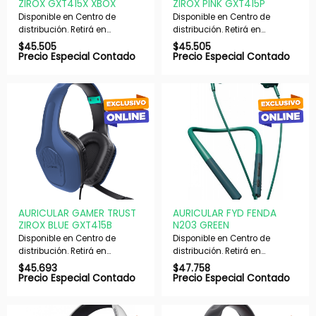
ZIROX GXT415X XBOX
ZIROX PINK GXT415P
Disponible en Centro de
Disponible en Centro de
distribución. Retirá en
distribución. Retirá en
nuestras sucursales en 48 hs
nuestras sucursales en 48 hs
$
45.505
$
45.505
hábiles. Si es con envío,
hábiles. Si es con envío,
Precio Especial Contado
Precio Especial Contado
despachamos en 72 hs
despachamos en 72 hs
hábiles.
hábiles.
AURICULAR GAMER TRUST
AURICULAR FYD FENDA
ZIROX BLUE GXT415B
N203 GREEN
Disponible en Centro de
Disponible en Centro de
distribución. Retirá en
distribución. Retirá en
nuestras sucursales en 48 hs
nuestras sucursales en 48 hs
$
45.693
$
47.758
hábiles. Si es con envío,
hábiles. Si es con envío,
Precio Especial Contado
Precio Especial Contado
despachamos en 72 hs
despachamos en 72 hs
hábiles.
hábiles.