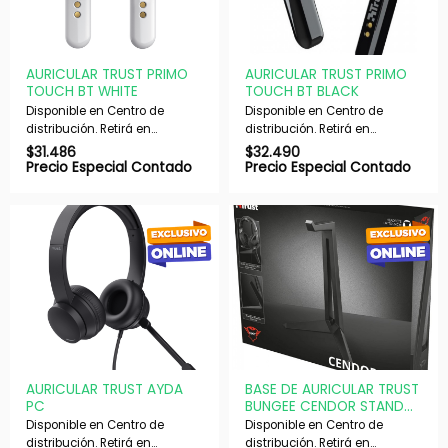
AURICULAR TRUST PRIMO
AURICULAR TRUST PRIMO
TOUCH BT WHITE
TOUCH BT BLACK
Disponible en Centro de
Disponible en Centro de
distribución. Retirá en
distribución. Retirá en
nuestras sucursales en 48 hs
nuestras sucursales en 48 hs
$
31.486
$
32.490
hábiles. Si es con envío,
hábiles. Si es con envío,
Precio Especial Contado
Precio Especial Contado
despachamos en 72 hs
despachamos en 72 hs
hábiles.
hábiles.
AURICULAR TRUST AYDA
BASE DE AURICULAR TRUST
PC
BUNGEE CENDOR STAND
GXT260
Disponible en Centro de
Disponible en Centro de
distribución. Retirá en
distribución. Retirá en