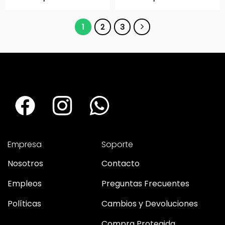
despachamos en 72 hs
despachamos en 72 hs
hábiles.
hábiles.
1
2
3
Empresa
Soporte
Nosotros
Contacto
Empleos
Preguntas Frecuentes
Políticas
Cambios y Devoluciones
Compra Protegida