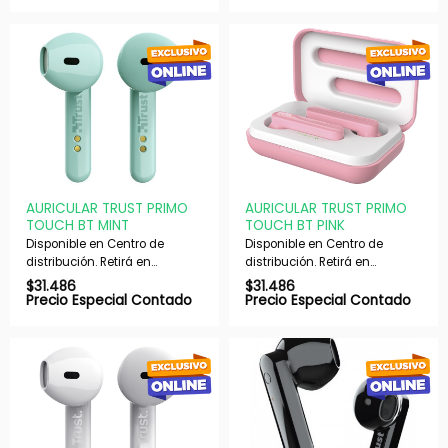
despachamos en 72 hs
despachamos en 72 hs
hábiles.
hábiles.
AURICULAR TRUST PRIMO
AURICULAR TRUST PRIMO
TOUCH BT MINT
TOUCH BT PINK
Disponible en Centro de
Disponible en Centro de
distribución. Retirá en
distribución. Retirá en
nuestras sucursales en 48 hs
nuestras sucursales en 48 hs
$
31.486
$
31.486
hábiles. Si es con envío,
hábiles. Si es con envío,
Precio Especial Contado
Precio Especial Contado
despachamos en 72 hs
despachamos en 72 hs
hábiles.
hábiles.