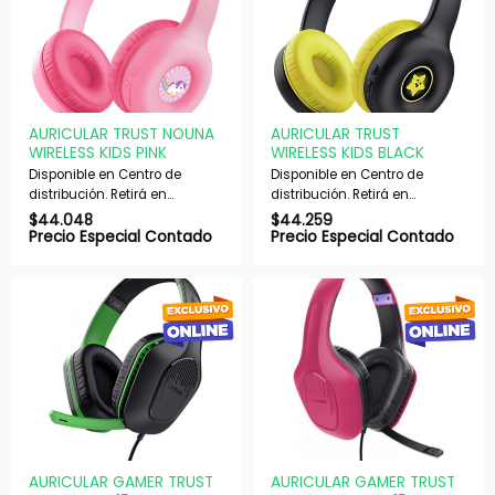
AURICULAR TRUST NOUNA
AURICULAR TRUST
WIRELESS KIDS PINK
WIRELESS KIDS BLACK
Disponible en Centro de
Disponible en Centro de
distribución. Retirá en
distribución. Retirá en
nuestras sucursales en 48 hs
nuestras sucursales en 48 hs
$
44.048
$
44.259
hábiles. Si es con envío,
hábiles. Si es con envío,
Precio Especial Contado
Precio Especial Contado
despachamos en 72 hs
despachamos en 72 hs
hábiles.
hábiles.
AURICULAR GAMER TRUST
AURICULAR GAMER TRUST