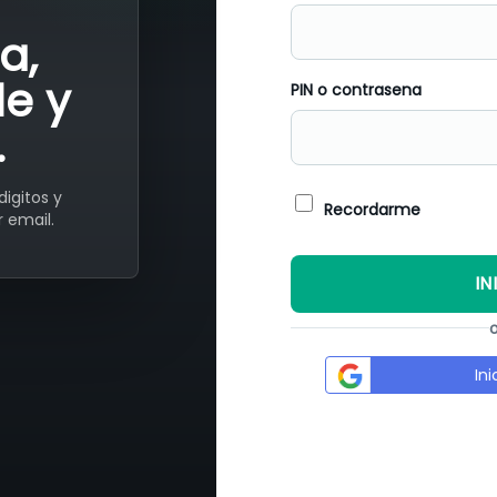
a,
e y
PIN o contrasena
.
digitos y
Recordarme
 email.
IN
In